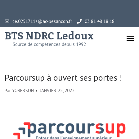
Aller
au
contenu
ce.0251711z@ac-besancon.fr
03 81 48 18 18
(Pressez
BTS NDRC Ledoux
Entrée)
Source de compétences depuis 1992
Parcoursup à ouvert ses portes !
Par
YOBERSON
JANVIER 25, 2022